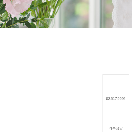
02.517.9996
카톡상담