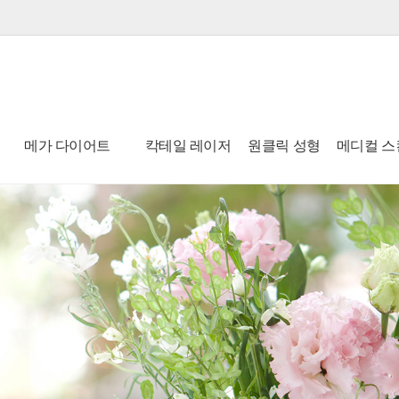
윤
수
정
피
부
과
메가 다이어트
칵테일 레이저
원클릭 성형
메디컬 