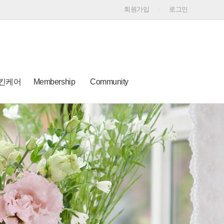
회원가입
로그인
스킨케어
Membership
Community
y
i
b
o
n
l
u
s
o
t
t
g
u
a
b
g
e
r
a
m