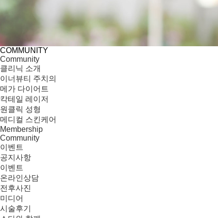
COMMUNITY
h
Community
o
클리닉 소개
m
이너뷰티 주치의
e
메가 다이어트
칵테일 레이저
원클릭 성형
메디컬 스킨케어
Membership
Community
이벤트
공지사항
이벤트
온라인상담
전후사진
미디어
시술후기