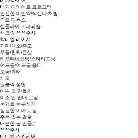
메가 다이어트
메가 다이어트 프로그램
안전한 비만약/삭센다 처방
림프 디톡스
셀룰라이트 파괴술
시크릿 쑉쑉주사
칵테일 레이저
기미/색소/홍조
주름/탄력/튼살
리프타이트닝/스타리프팅
여드름/여드름 흉터
모공/흉터
제모
원클릭 성형
예쁜 코 만들기
미소 띤 입매 교정
눈가를 눈부시게
정갈한 이마 교정
주름 없는 얼굴
매끈한 볼 만들기
쑉쑉주사
메디컬 스킨케어